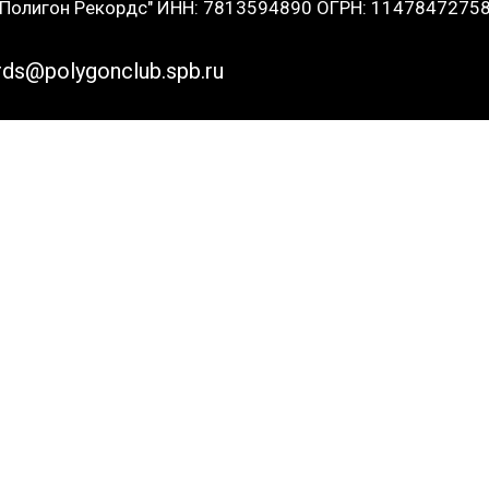
Полигон Рекордс" ИНН: 7813594890 ОГРН: 1147847275
rds@polygonclub.spb.ru