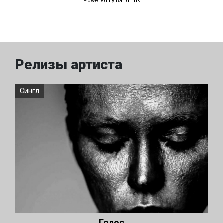
Powered by BandLink
Релизы артиста
Сингл
Голос