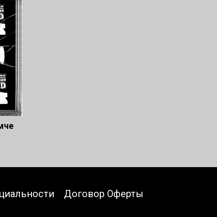
мче
циальности
Договор Оферты