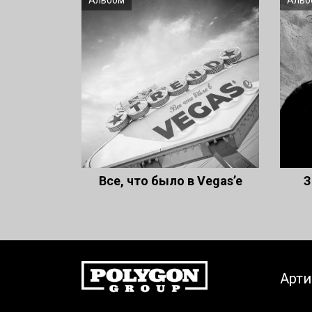
Альбом
Альб
Все, что было в Vegas’e
З
Арт