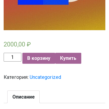
2000,00
₽
Количество
В корзину
Купить
товара
Cингл
Категория:
Uncategorized
\
видео
Описание