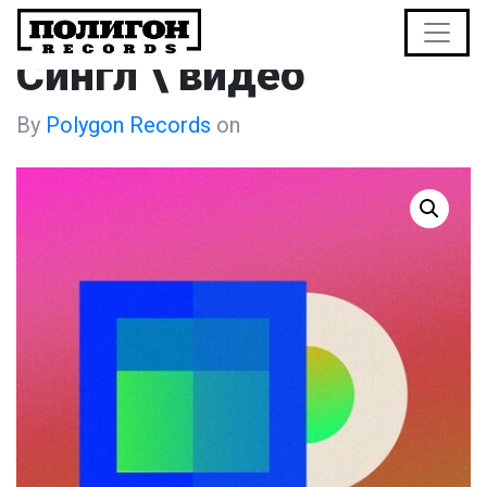
Cингл \ видео
By
Polygon Records
on