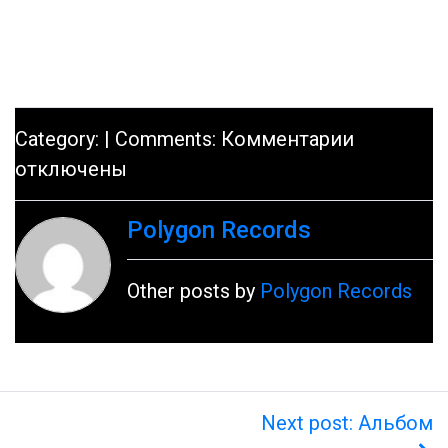
к
Category: | Comments:
Комментарии
записи
отключены
Cингл
Polygon Records
\
видео
Other posts by
Polygon Records
Next post: Альбом