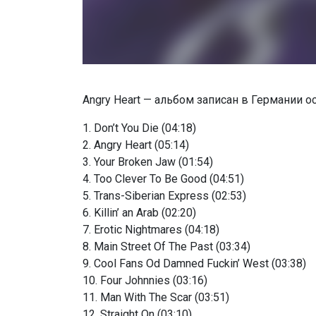
Angry Heart — альбом записан в Германии о
1. Don’t You Die (04:18)
2. Angry Heart (05:14)
3. Your Broken Jaw (01:54)
4. Too Clever To Be Good (04:51)
5. Trans-Siberian Express (02:53)
6. Killin’ an Arab (02:20)
7. Erotic Nightmares (04:18)
8. Main Street Of The Past (03:34)
9. Cool Fans Od Damned Fuckin’ West (03:38)
10. Four Johnnies (03:16)
11. Man With The Scar (03:51)
12. Straight On (03:10)