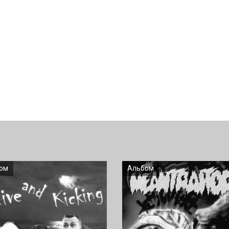
ом
Альбом