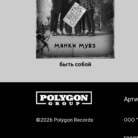
быть собой
Арт
©2026 Polygon Records
ООО "
reco