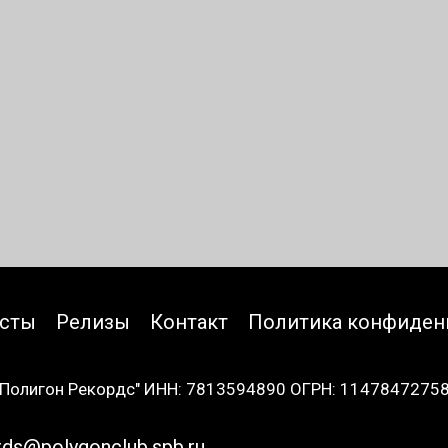
исты
Релизы
Контакт
Политика конфиден
Полигон Рекордс" ИНН: 7813594890 ОГРН: 1147847275
rds@polygonclub.spb.ru