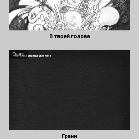
В твоей голове
Сингл
Грани