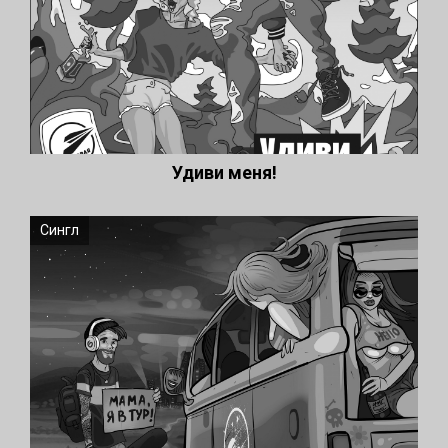
Удиви меня!
Сингл