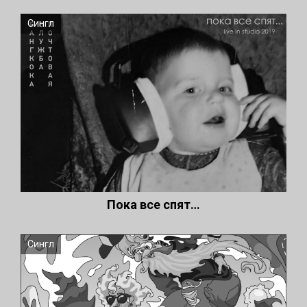
Сингл
Пока все спят…
Сингл