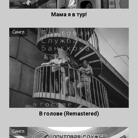
Мама я в тур!
Сингл
В голове (Remastered)
Сингл