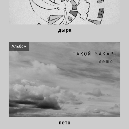
дыра
Альбом
лето