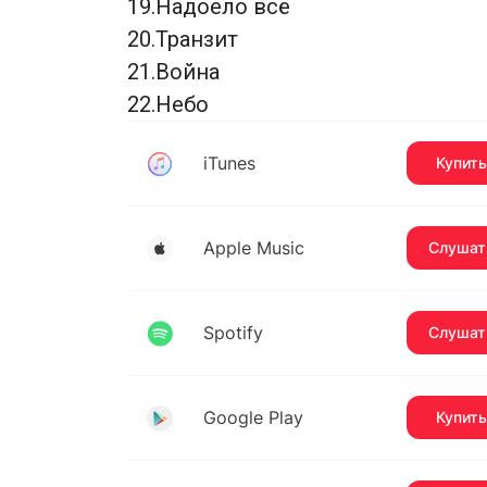
19.Надоело всё
20.Транзит
21.Война
22.Небо