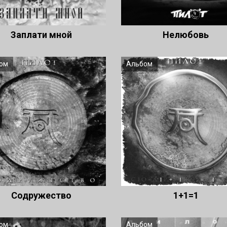
Заплати мной
Нелюбовь
ом
Альбом
Содружество
1+1=1
ом
Альбом