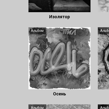
Изолятор
Альбом
Альб
Осень
Альбом
Альб