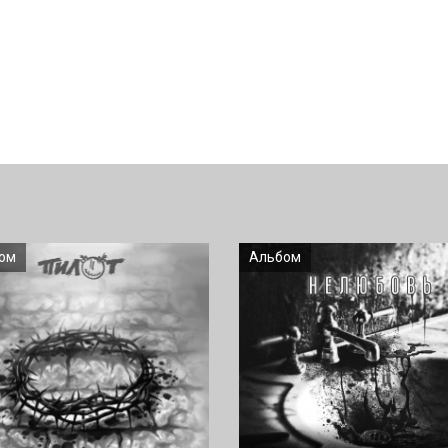
ом
Альбом