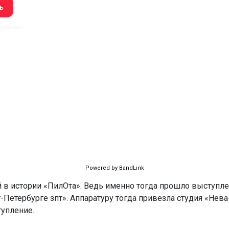
Powered by BandLink
й в истории «ПилОта». Ведь именно тогда прошло выступле
т-Петербурге зпт». Аппаратуру тогда привезла студия «Не
упление.