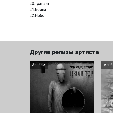
20.Транзит
21.Война
22.Небо
Другие релизы артиста
Альбом
Альб