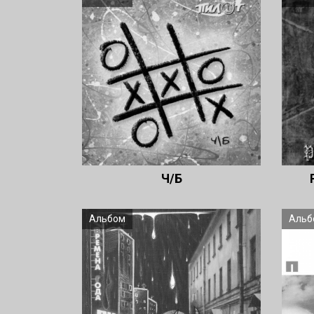
Ч/Б
Альбом
Альб