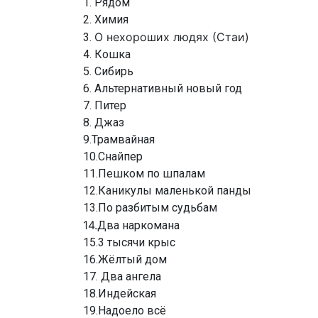
1. Рядом
2. Химия
О нехороших людях (Стаи)
3.
4. Кошка
5. Сибирь
6. Альтернативный новый год
7. Питер
8. Джаз
9.Трамвайная
10.Снайпер
11.Пешком по шпалам
12.Каникулы маленькой панды
13.По разбитым судьбам
14.
Два наркомана
15.3 тысячи крыс
16.Жёлтый дом
17. Два ангела
18.Индейская
19.Надоело всё