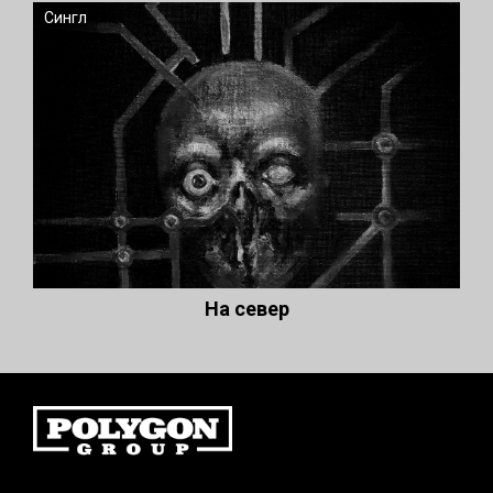
Сингл
На север