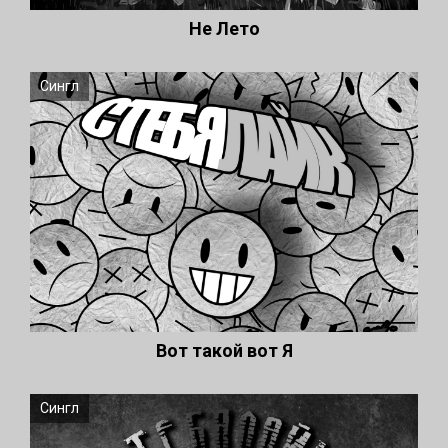
Не Лето
Сингл
Вот такой вот Я
Сингл