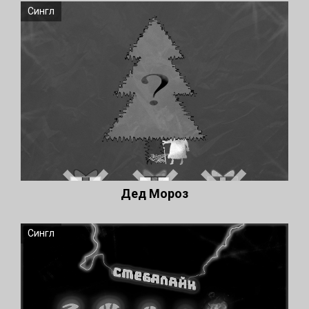
Сингл
Дед Мороз
Сингл