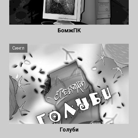
БомжПК
Сингл
Голуби