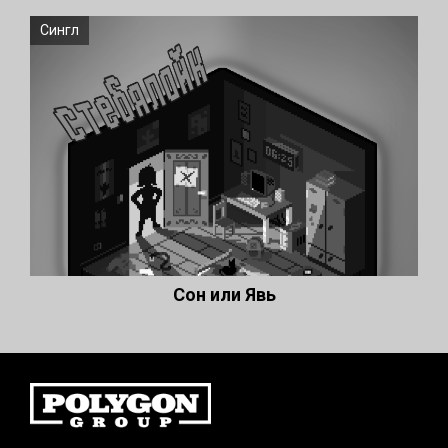
Сингл
Сон или Явь