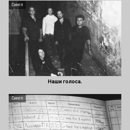
Сингл
Наши голоса.
Сингл