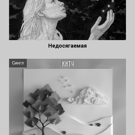
Недосягаемая
Сингл