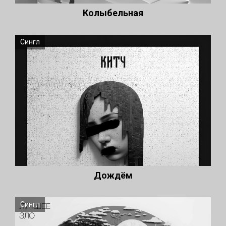
Колыбельная
Сингл
Дождём
Сингл