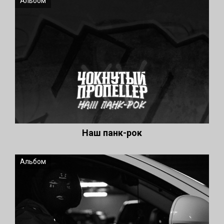
Альбом
Наш панк-рок
Альбом