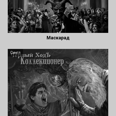
Маскарад
Сингл