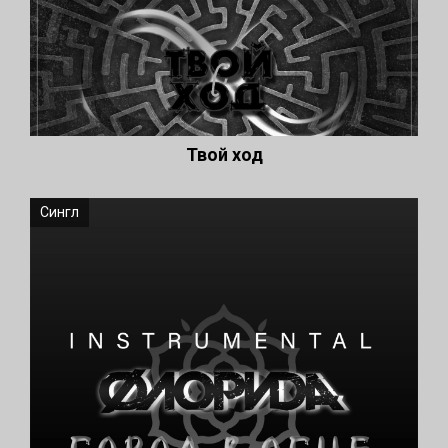
Твой ход
Сингл