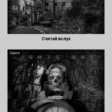
Считай вслух
Сингл