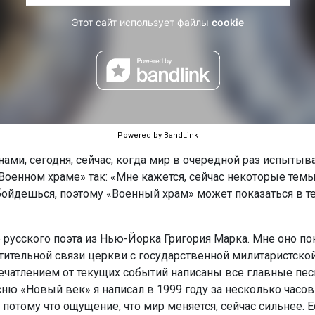
Powered by BandLink
ами, сегодня, сейчас, когда мир в очередной раз испытыв
Военном храме» так: «Мне кажется, сейчас некоторые тем
бойдешься, поэтому «Военный храм» может показаться в 
е русского поэта из Нью-Йорка Григория Марка. Мне оно п
ительной связи церкви с государственной милитаристской 
ечатлением от текущих событий написаны все главные песн
ю «Новый век» я написал в 1999 году за несколько часов д
 потому что ощущение, что мир меняется, сейчас сильнее. 