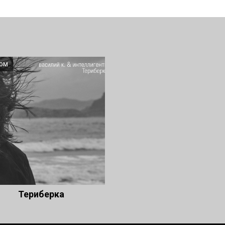
ом
Териберка