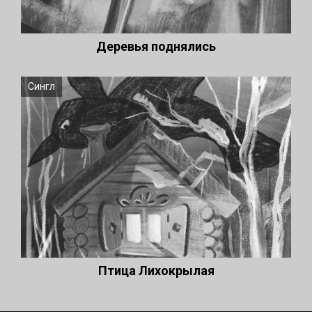
Деревья поднялись
Сингл
Птица Лихокрылая