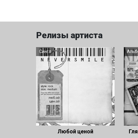
Релизы артиста
Сингл
Альб
Любой ценой
Гля