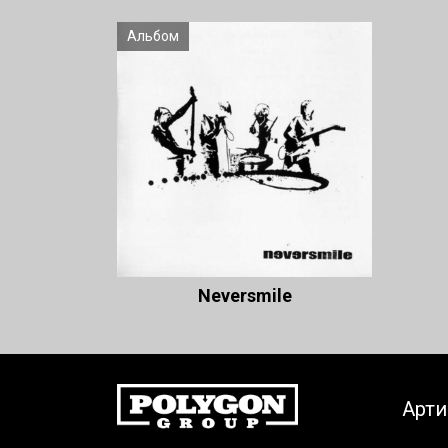
Альбом
Neversmile
Арт