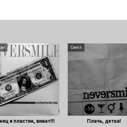
ом
Сингл
нец и пластик, виват!!!
Плачь, детка!