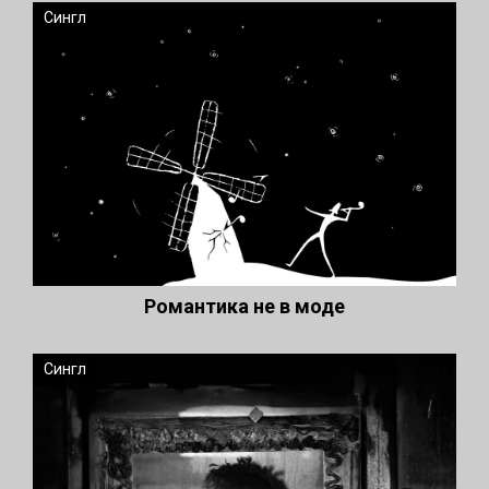
Сингл
Романтика не в моде
Сингл