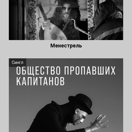
Менестрель
Сингл