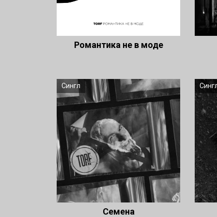
Романтика не в моде
Сингл
Синг
Семена