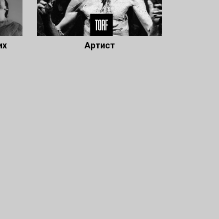
их
Артист