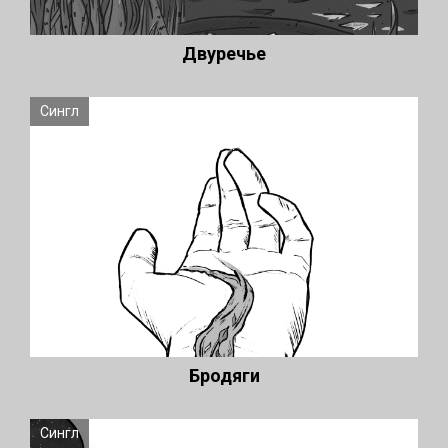
Двуречье
Сингл
Бродяги
Сингл