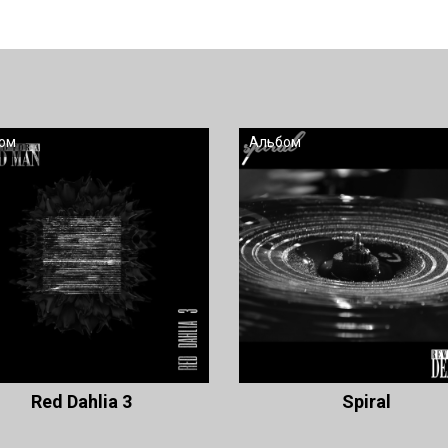
ом
Альбом
Red Dahlia 3
Spiral