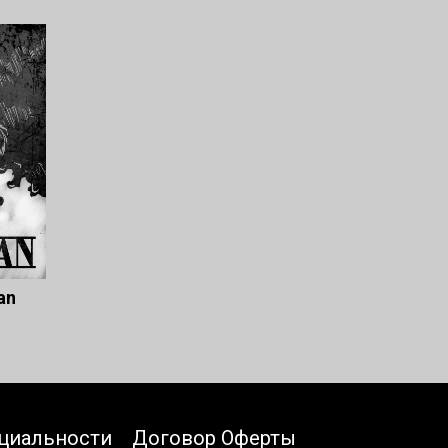
an
циальности
Договор Оферты