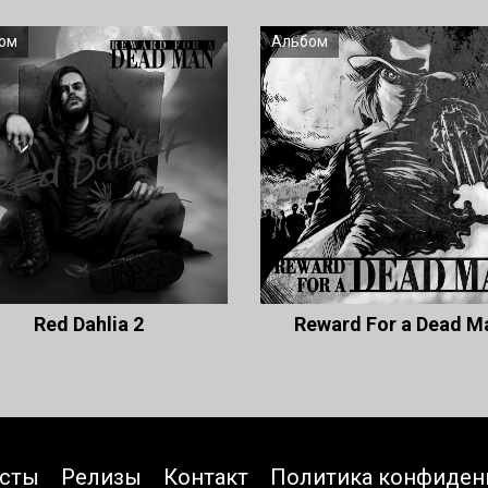
ом
Альбом
Red Dahlia 2
Reward For a Dead M
исты
Релизы
Контакт
Политика конфиден