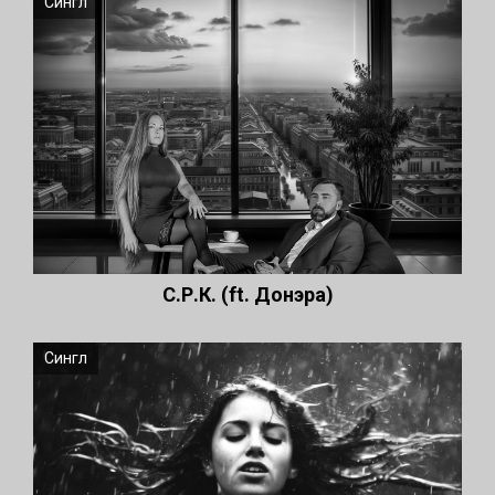
Сингл
С.Р.К. (ft. Донэра)
Сингл