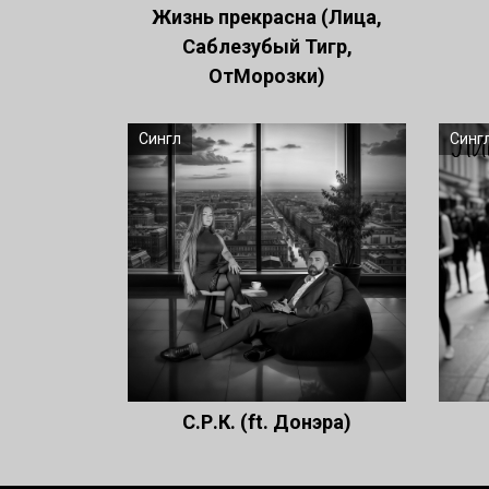
Жизнь прекрасна (Лица,
Саблезубый Тигр,
ОтМорозки)
Сингл
Синг
С.Р.К. (ft. Донэра)