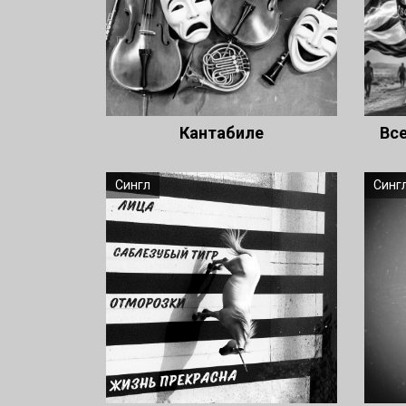
Кантабиле
Все
Сингл
Синг