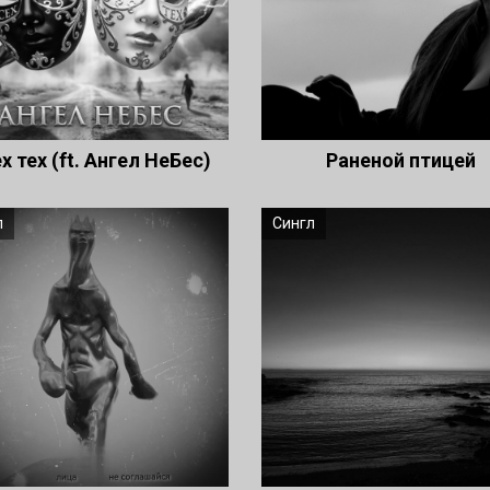
х тех (ft. Ангел НеБес)
Раненой птицей
л
Сингл