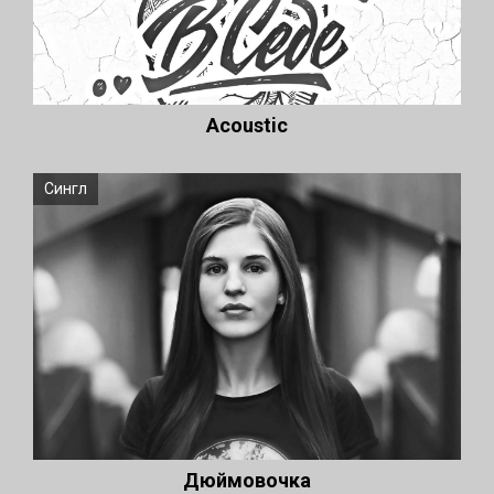
Acoustic
Сингл
Дюймовочка