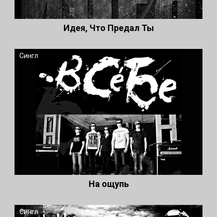
Идея, Что Предал Ты
Сингл
На ощупь
Сингл