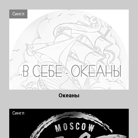
Сингл
Океаны
Сингл