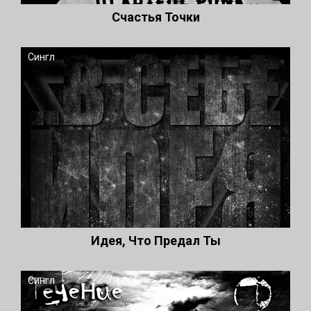
Счастья Точки
Сингл
Идея, Что Предал Ты
Сингл