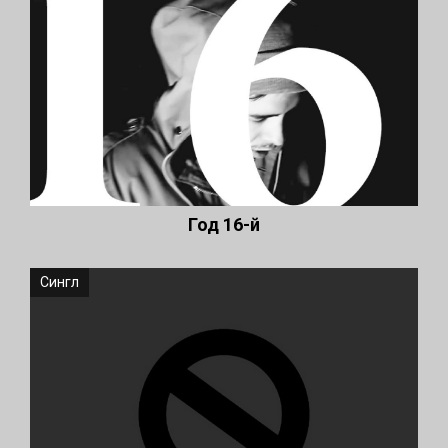
Год 16-й
Сингл