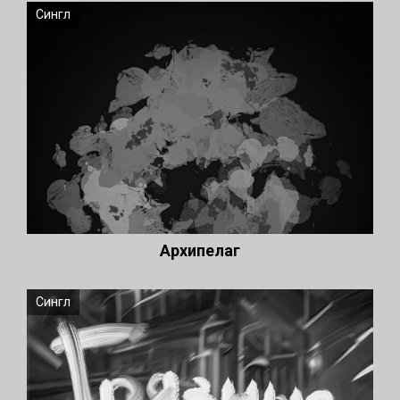
Сингл
Архипелаг
Сингл