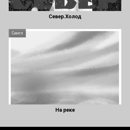
Север.Холод
Сингл
На реке