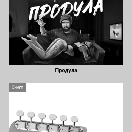
Продула
Сингл