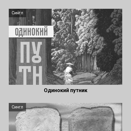
Сингл
Одинокий путник
Сингл