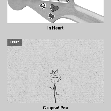
In Heart
Сингл
Старый Рик