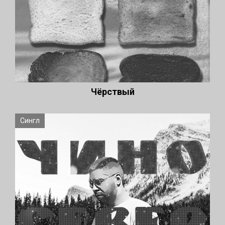
Чёрствый
Сингл