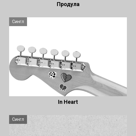
Продула
Сингл
In Heart
Сингл