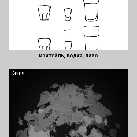
коктейль, водка, пиво
Сингл