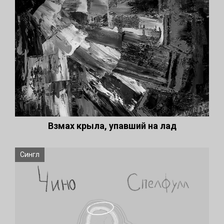
Взмах крыла, упавший на лад
Сингл