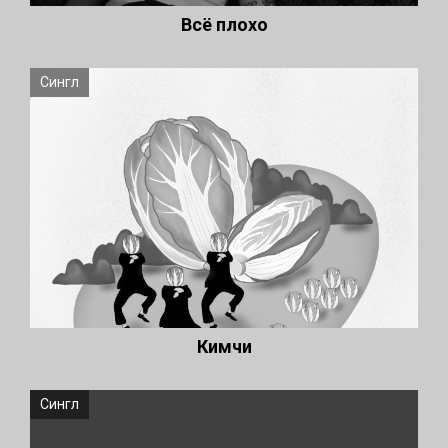
Всё плохо
Сингл
Кимчи
Сингл