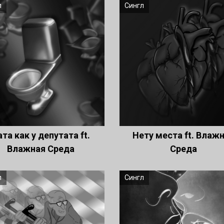
л
Сингл
ата как у депутата ft.
Нету места ft. Влаж
Влажная Среда
Среда
л
Сингл