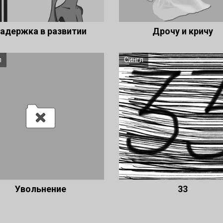
адержка в развитии
Дрочу и кричу
л
Сингл
Увольнение
33