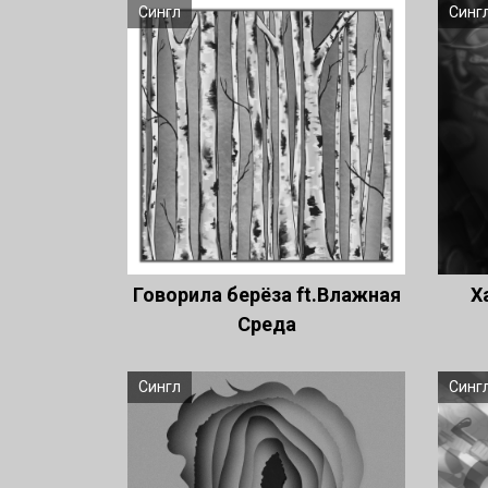
Сингл
Синг
Говорила берёза ft.Влажная
Х
Среда
Сингл
Синг