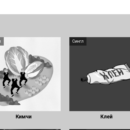
л
Сингл
Кимчи
Клей