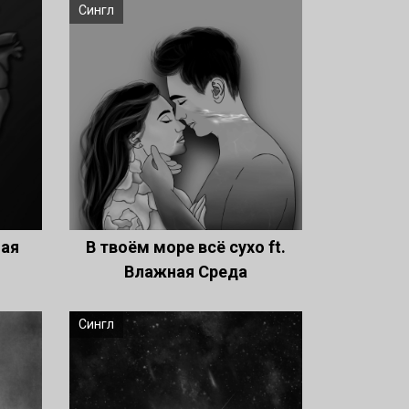
Сингл
ная
В твоём море всё сухо ft.
Влажная Среда
Сингл