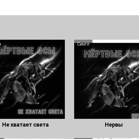
л
Сингл
Не хватает света
Нервы