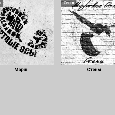
л
Сингл
Марш
Стены