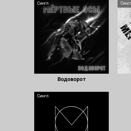
Сингл
Синг
Водоворот
Сингл