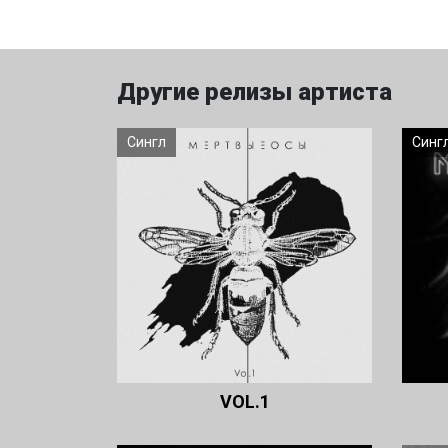
Другие релизы артиста
Сингл
Синг
VOL.1