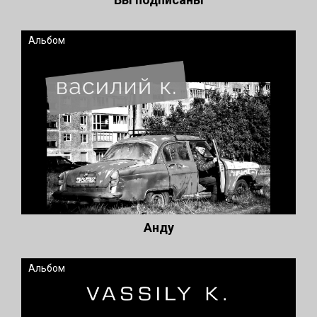
Альбом
Анду
Альбом