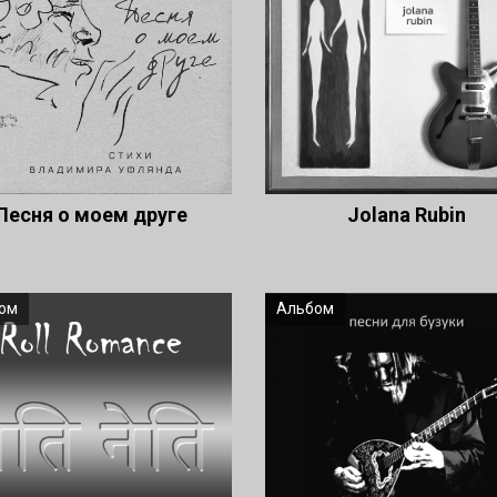
Песня о моем друге
Jolana Rubin
ом
Альбом