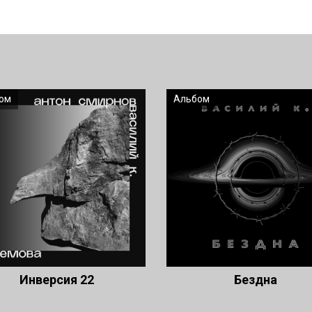
ом
Альбом
Инверсия 22
Бездна