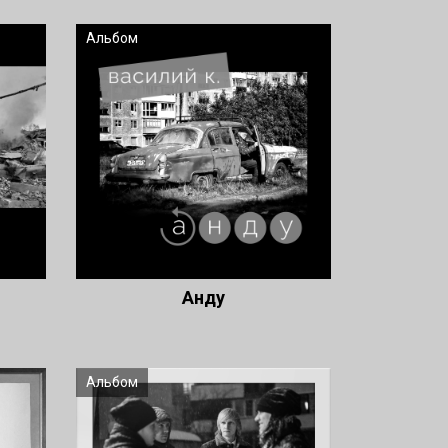
Альбом
Анду
Альбом