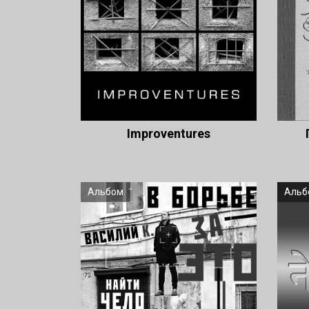
Improventures
Альбом
Альб