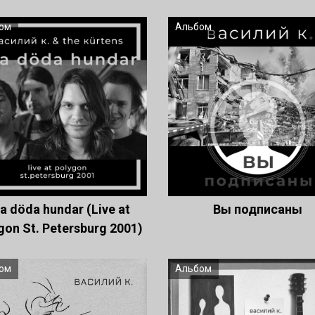
ом
Альбом
la döda hundar (Live at
Вы подписаны
gon St. Petersburg 2001)
ом
Альбом