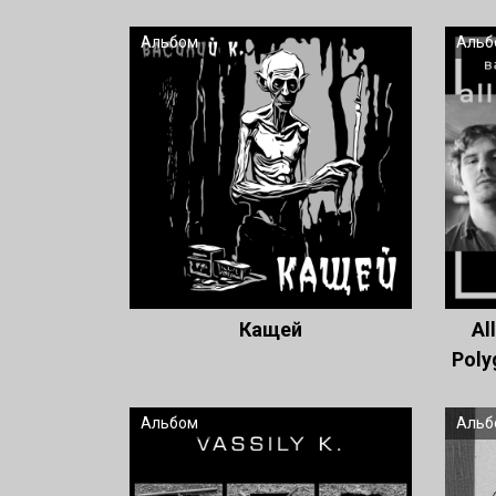
Альбом
Альб
Кащей
Al
Poly
Альбом
Альб