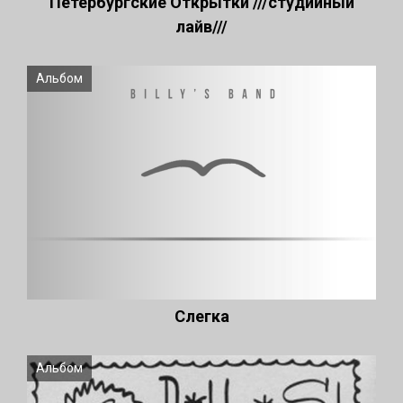
Петербургские Открытки ///студийный
лайв///
Альбом
Слегка
Альбом