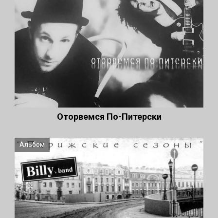
Оторвемся По-Питерски
Альбом