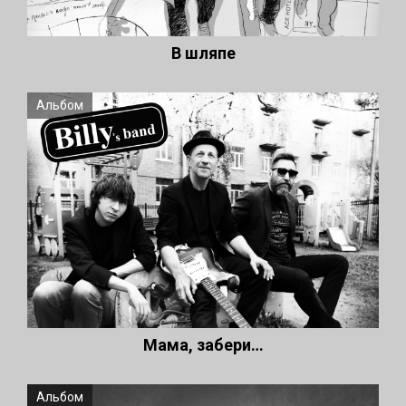
В шляпе
Альбом
Мама, забери…
Альбом