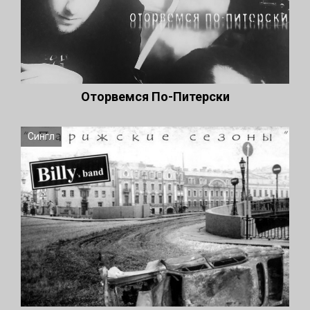
Оторвемся По-Питерски
Сингл