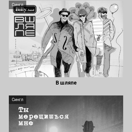
Сингл
В шляпе
Сингл