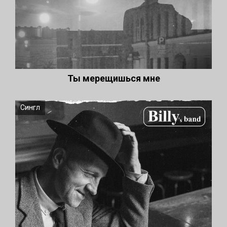
Ты мерещишься мне
Сингл