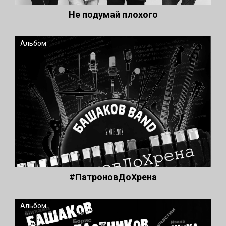
Не подумай плохого
Альбом
#ПатроновДоХрена
Альбом