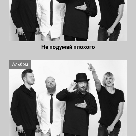
Не подумай плохого
Альбом