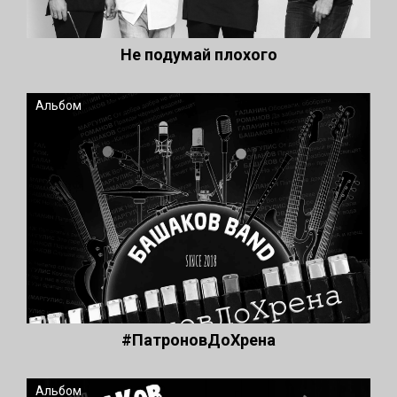
Не подумай плохого
Альбом
#ПатроновДоХрена
Альбом