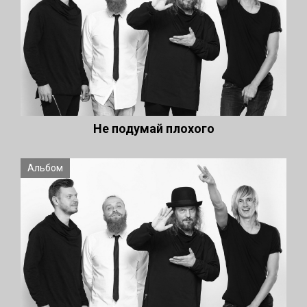
Не подумай плохого
Альбом