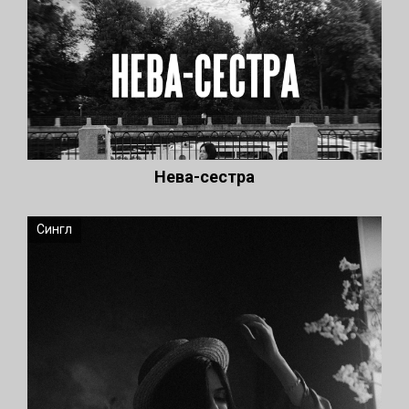
Нева-сестра
Сингл