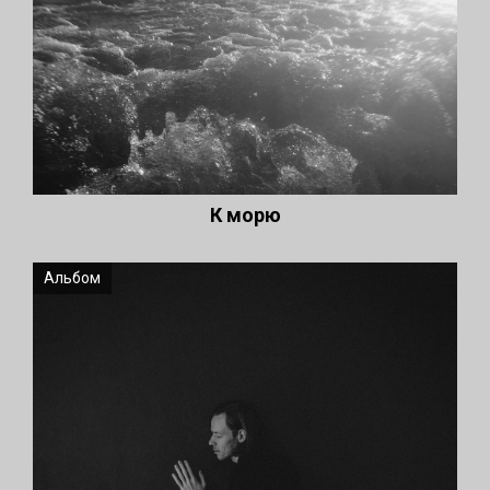
К морю
Альбом