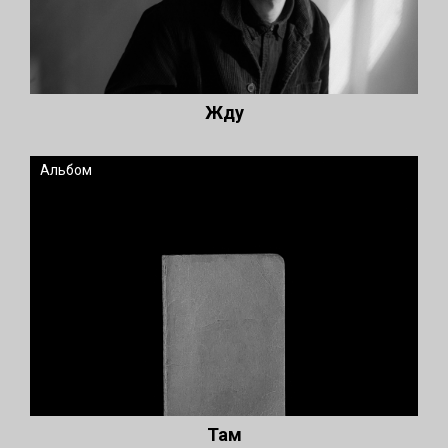
Жду
Альбом
Там