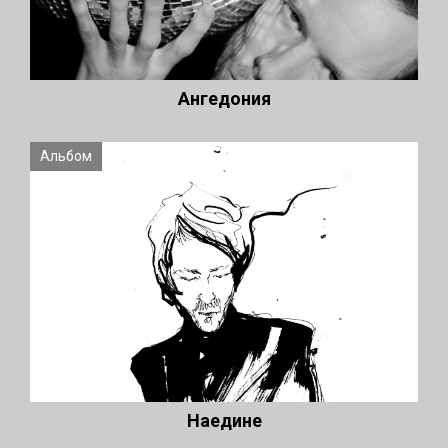
Ангедония
Альбом
Наедине