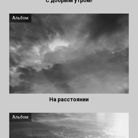
С добрым утром!
Альбом
На расстоянии
Альбом