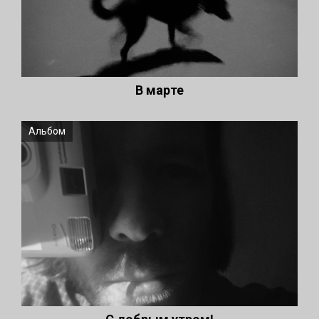
В марте
Альбом