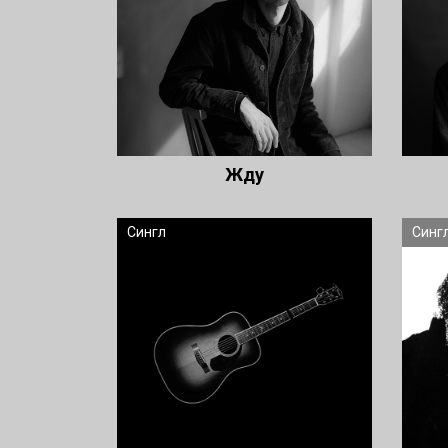
Жду
Сингл
Синг