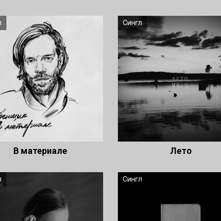
л
Сингл
В материале
Лето
л
Сингл