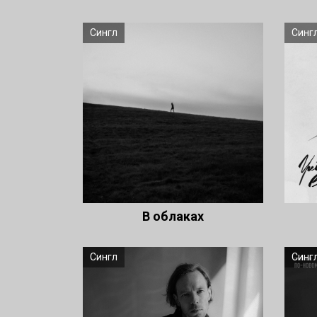
Сингл
Синг
В облаках
Сингл
Синг