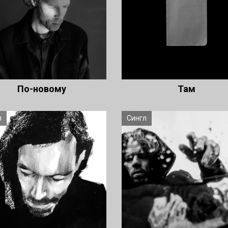
По-новому
Там
л
Сингл