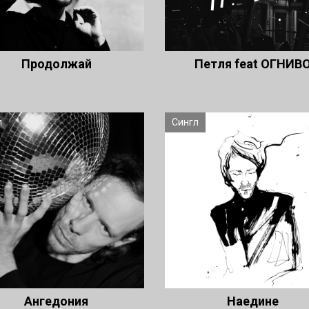
Продолжай
Петля feat ОГНИВ
л
Сингл
Ангедония
Наедине