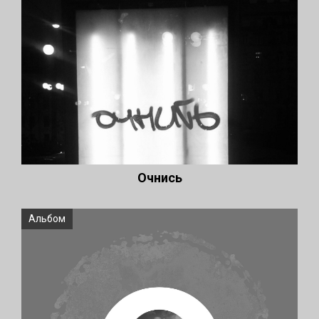
Очнись
Альбом