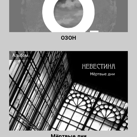
ОЗОН
Альбом
Мёртвые дни