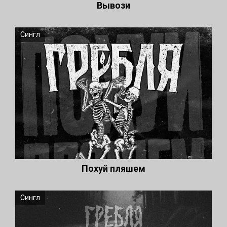
Вывози
Сингл
Похуй пляшем
Сингл