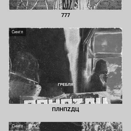
777
Сингл
ПЛНПZДЦ
Сингл