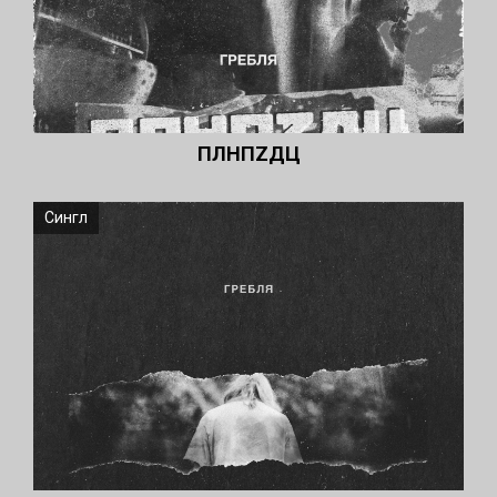
ПЛНПZДЦ
Сингл