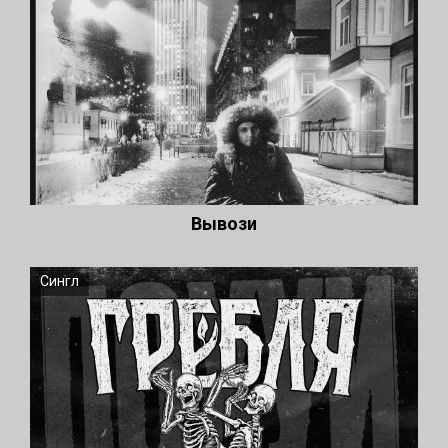
Вывози
Сингл