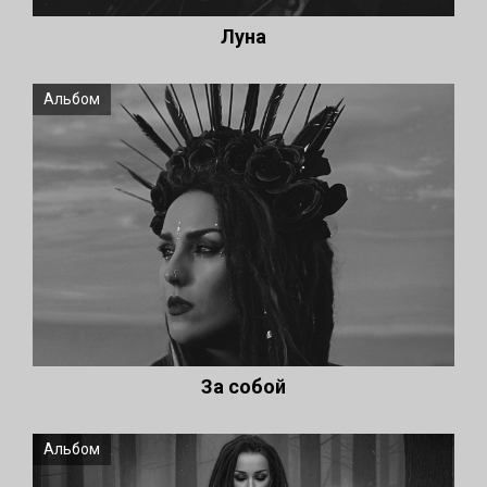
Луна
Альбом
За собой
Альбом