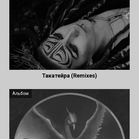
Такатейра (Remixes)
Альбом