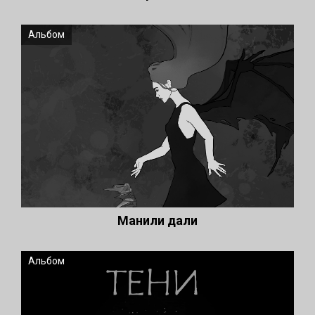
Альбом
Манили дали
Альбом