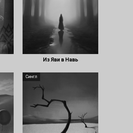
Из Яви в Навь
Сингл