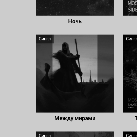
Ночь
Сингл
Синг
Между мирами
Сингл
Синг