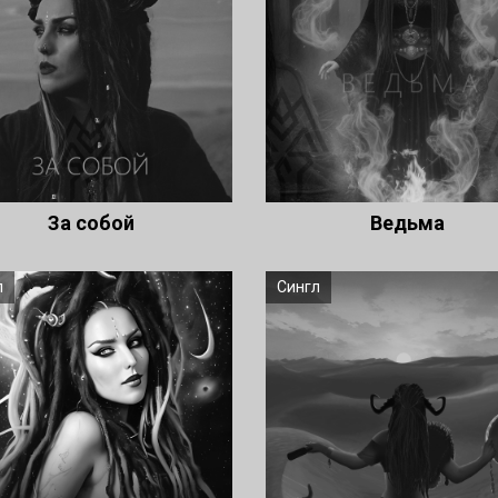
За собой
Ведьма
л
Сингл