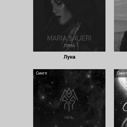
Луна
Сингл
Синг