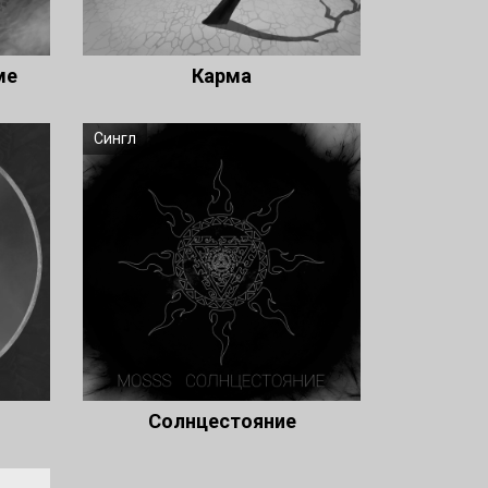
ме
Карма
Сингл
Солнцестояние