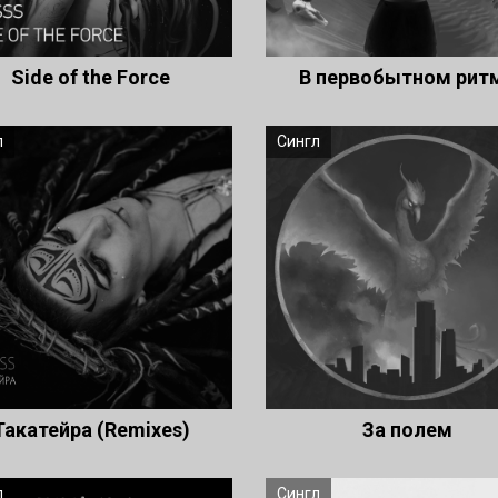
Side of the Force
В первобытном рит
л
Сингл
Такатейра (Remixes)
За полем
л
Сингл