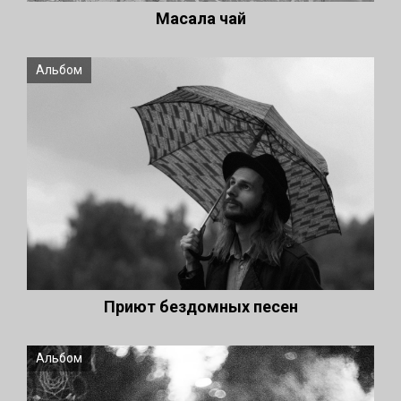
Масала чай
Альбом
Приют бездомных песен
Альбом