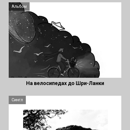
Альбом
На велосипедах до Шри-Ланки
Сингл