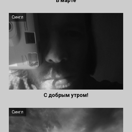
В марте
Сингл
С добрым утром!
Сингл