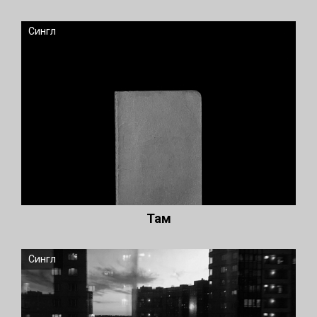
Сингл
Там
Сингл