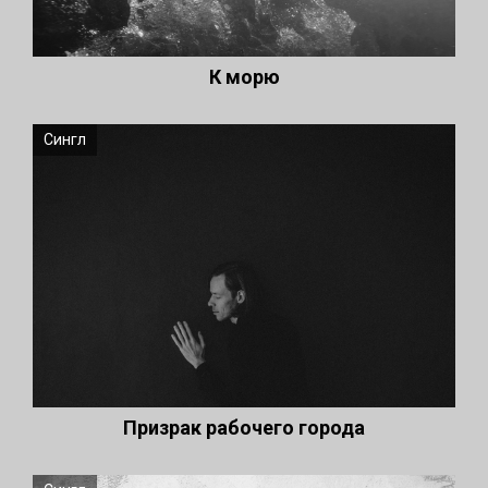
К морю
Сингл
Призрак рабочего города