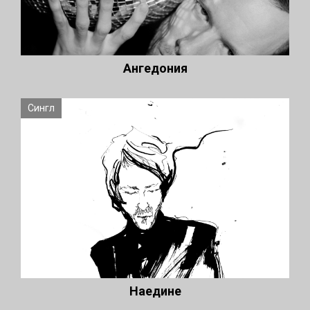
Ангедония
Сингл
Наедине