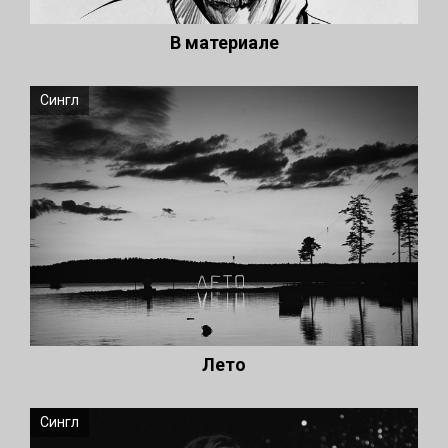
В материале
Сингл
Лето
Сингл