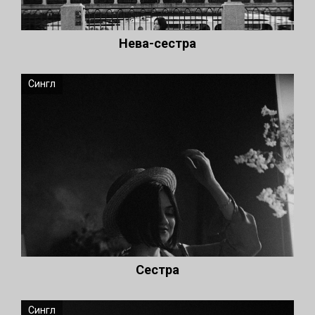
Нева-сестра
Сингл
Сестра
Сингл